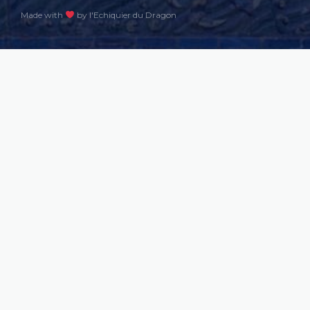
Made with
by l'Echiquier du Dragon​​