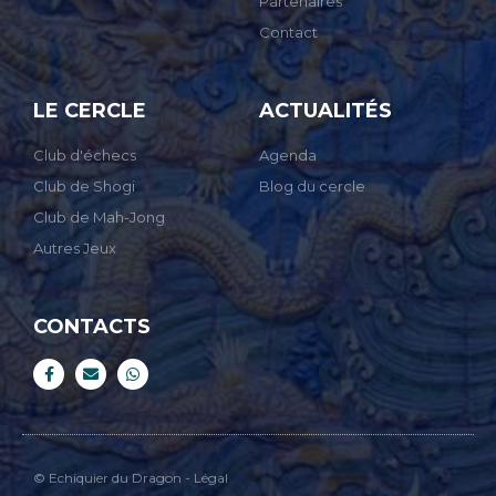
Partenaires
Contact
LE CERCLE
ACTUALITÉS
Club d'échecs
Agenda
Club de Shogi
Blog du cercle
Club de Mah-Jong
Autres Jeux
CONTACTS
© Echiquier du Dragon - Légal