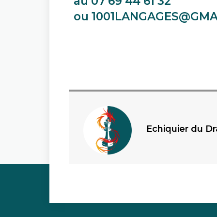
au 07 69 44 61 32
ou 1001LANGAGES@GMA
Echiquier du D