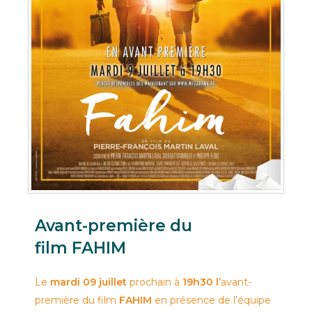
Avant-première du
film
FAHIM
Le
mardi 09 juillet
prochain à
19h30 l’
avant-
première du film
FAHIM
en présence de l’équipe